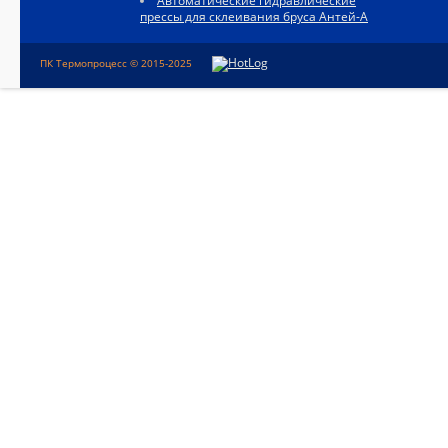
Автоматические гидравлические
прессы для склеивания бруса Антей-А
ПК Термопроцесс © 2015-2025