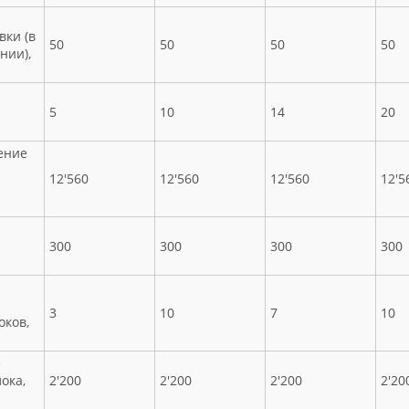
вки (в
50
50
50
50
нии),
5
10
14
20
ение
12'560
12'560
12'560
12'5
300
300
300
300
3
10
7
10
ков,
е
ока,
2'200
2'200
2'200
2'20