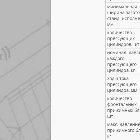
минимальная
ширина загото
станд. исполне
мм
количество
прессующих
цилиндров, шт
номинал. давл
каждого
прессующего
цилиндра, кг
ход штока
прессующего
цилиндра, мм
количество
фронтальных
прижимных бло
шт
макс. давлени
прижимного бл
кг