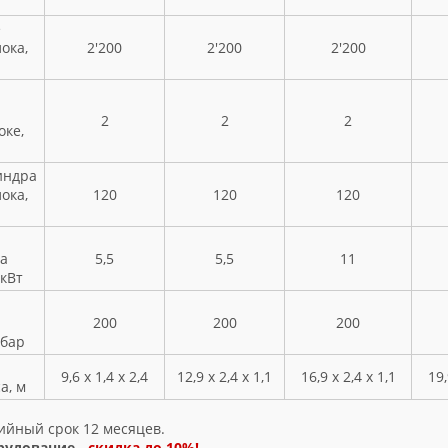
е
ока,
2'200
2'200
2'200
2
2
2
ке,
индра
ока,
120
120
120
а
5,5
5,5
11
 кВт
200
200
200
 бар
9,6 х 1,4 х 2,4
12,9 х 2,4 х 1,1
16,9 х 2,4 х 1,1
19,
а, м
ийный срок 12 месяцев.
рудование -
скидка до 10%!