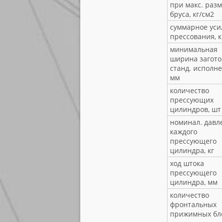
при макс. раз
бруса, кг/см2
суммарное уси
прессования, к
минимальная
ширина загото
станд. исполне
мм
количество
прессующих
цилиндров, шт
номинал. давл
каждого
прессующего
цилиндра, кг
ход штока
прессующего
цилиндра, мм
количество
фронтальных
прижимных бло