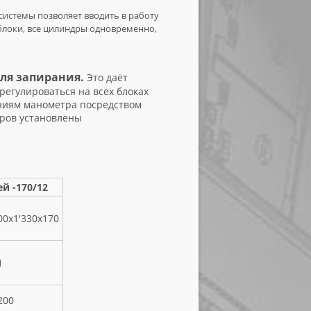
 системы позволяет вводить в работу
блоки, все цилиндры одновременно,
ля запирания.
Это даёт
регулироваться на всех блоках
аниям манометра посредством
дров установлены
й -170/12
00х1'330х170
1
200