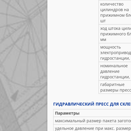
количество
цилиндров на
прижимном бло
шт
ход штока цил
прижимного бл
мм
мощность
электропривод
гидростанции,
номинальное
давление
гидростанции,
габаритные
размеры пресс
ГИДРАВЛИЧЕСКИЙ ПРЕСС ДЛЯ СКЛЕ
Параметры
максимальный размер пакета загото
удельное давление при макс. размере