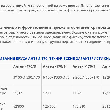
гидростанцией, установленной на раме пресса
. Пульт управления
 половину пресса, правую половину пресса, фронтальные прижимные 
илиндр и фронтальный прижим оснащен краном д
кетов различного размера одновременно. Усилие сжатия может 
ом в отдельности. Выбранное давление фиксируется по показ
и пакета на левую и правую группы вертикальных гидроцилин
ИВАНИЯ БРУСА АНТЕЙ-170, ТЕХНИЧЕСКИЕ ХАРАКТЕРИСТИКИ:
Антей -170/3
Антей -170/6
Антей -170/9
Анте
3'100х1'330х170
6'100х1'330х170
9'200х1'330х170
12'2
ение
мере
11,92
12,11
11,24
12,1
лие
62'800
125'600
175'840
251'
гс