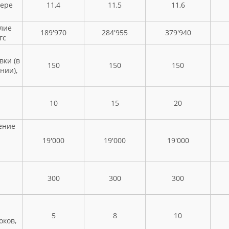
мере
11,4
11,5
11,6
лие
189'970
284'955
379'940
гс
вки (в
150
150
150
нии),
10
15
20
ение
19'000
19'000
19'000
300
300
300
5
8
10
ков,