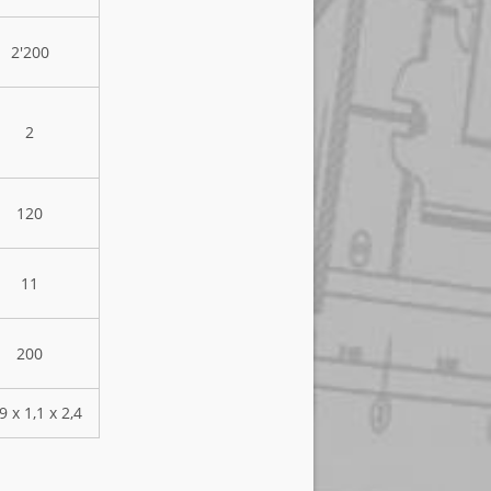
2'200
2
120
11
200
9 х 1,1 х 2,4