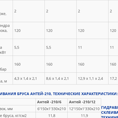
2
2
2
2
ке,
индра
ока,
120
120
120
120
а
5,5
5,5
11
11
 кВт
160
160
160
160
 бар
4,3 х 1,4 х 2,1
8,6 х 1,4 х 2,1
12,9 х 1,1 х 2,4
17,2 
а, м
ИВАНИЯ БРУСА АНТЕЙ-210, ТЕХНИЧЕСКИЕ ХАРАКТЕРИСТИКИ:
Антей -210/6
Антей -210/12
ГИДРАВ
вок, мм
6'150х1'330х210
12'150х1'330х210
СКЛЕИВА
 бруса, кг/см2
11,8
11,9
ТЕХНИЧЕ