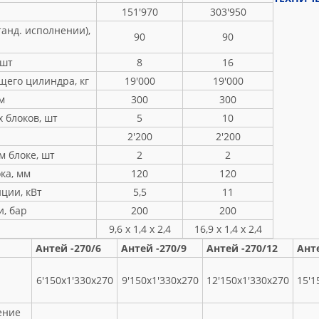
151'970
303'950
анд. исполнении),
90
90
 шт
8
16
щего цилиндра, кг
19'000
19'000
м
300
300
 блоков, шт
5
10
2'200
2'200
 блоке, шт
2
2
ка, мм
120
120
ции, кВт
5,5
11
, бар
200
200
9,6 х 1,4 х 2,4
16,9 х 1,4 х 2,4
Антей -270/6
Антей -270/9
Антей -270/12
Анте
6'150х1'330х270
9'150х1'330х270
12'150х1'330х270
15'1
ение