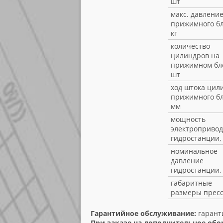
шт
макс. давлени
прижимного бл
кг
количество
цилиндров на
прижимном бло
шт
ход штока цил
прижимного бл
мм
мощность
электропривод
гидростанции,
номинальное
давление
гидростанции,
габаритные
размеры пресс
Гарантийное обслуживание:
гарант
При заказе на дополнительное обо