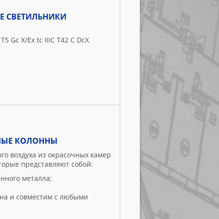
 СВЕТИЛЬНИКИ
 Gc X/Ex tc IIIC T42 C DcX
НЫЕ КОЛОННЫ
го воздуха из окрасочных камер
торые представляют собой:
нного металла;
на и совместим с любыми