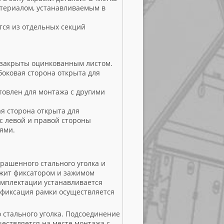
териалом, устанавливаемым в
ся из отдельных секций
и закрыты оцинкованным листом.
 боковая сторона открыта для
отовлен для монтажа с другими
ая сторона открыта для
с левой и правой стороны
ями.
рашенного стального уголка и
ужит фиксатором и зажимом
омплектации устанавливается
и фиксация рамки осуществляется
 стального уголка. Подсоединение
ествляется на месте монтажа с