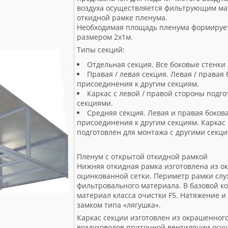
воздуха осуществляется фильтрующим ма
откидной рамке пленума.
Необходимая площадь пленума формирует
размером 2х1м.
Типы секций:
Отдельная секция. Все боковые стенк
Правая / левая секция. Левая / правая
присоединения к другим секциям.
Каркас с левой / правой стороны подг
секциями.
Средняя секция. Левая и правая боков
присоединения к другим секциям. Каркас 
подготовлен для монтажа с другими секци
Пленум с открытой откидной рамкой
Нижняя откидная рамка изготовлена из ок
оцинкованной сетки. Периметр рамки сл
фильтровального материала. В базовой к
материал класса очистки F5. Натяжение 
замком типа «лягушка».
Каркас секции изготовлен из окрашенного
воздуховодов приточной вентиляции осущ