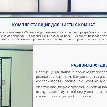
КОМПЛЕКТУЮЩИЕ ДЛЯ ЧИСТЫХ КОМНАТ
ности компании «Термопроцесс инжиниринг» является разработка и прои
ачена для проведения различных видов лакокрасочных работ, позволяя по
ального микроклимата в рабочей зоне, очищенной от примесей, мелкодисп
РАЗДВИЖНАЯ ДВЕ
Перемещение полотна происходит посре
роликовым кареткам. Каждая каретка рассч
обеспечивает многолетнюю безотказную 
Уплотнение двери с проемом обеспечивае
всему периметру. Такой вид уплотнения п
комнате проем двери без порога.