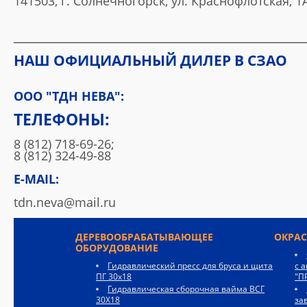
141503, г. Солнечногорск, ул. Краснофлотская, 1
_____________________________________________________
НАШ ОФИЦИАЛЬНЫЙ ДИЛЕР В СЗАО
ООО "ТДН НЕВА":
ТЕЛЕФОНЫ:
8 (812) 718-69-26;
8 (812) 324-49-88
E-MAIL:
tdn.neva@mail.ru
ДЕРЕВООБРАБАТЫВАЮЩЕЕ
ОКРА
ОБОРУДОВАНИЕ
Гидравлический пресс для бруса и щита
с 
ПГ 30х18
"П
Гидравлическая сборочная вайма ВСГ
30Х18
за