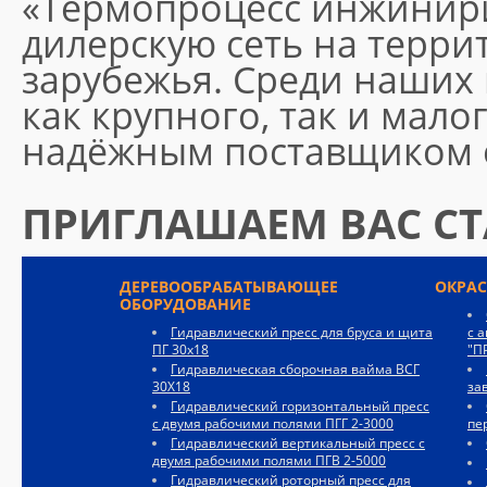
«Термопроцесс инжинир
дилерскую сеть на терри
зарубежья. Среди наших 
как крупного, так и мало
надёжным поставщиком о
ПРИГЛАШАЕМ ВАС СТ
ДЕРЕВООБРАБАТЫВАЮЩЕЕ
ОКРА
ОБОРУДОВАНИЕ
Гидравлический пресс для бруса и щита
с 
ПГ 30х18
"П
Гидравлическая сборочная вайма ВСГ
30Х18
за
Гидравлический горизонтальный пресс
с двумя рабочими полями ПГГ 2-3000
пе
Гидравлический вертикальный пресс с
двумя рабочими полями ПГВ 2-5000
Гидравлический роторный пресс для