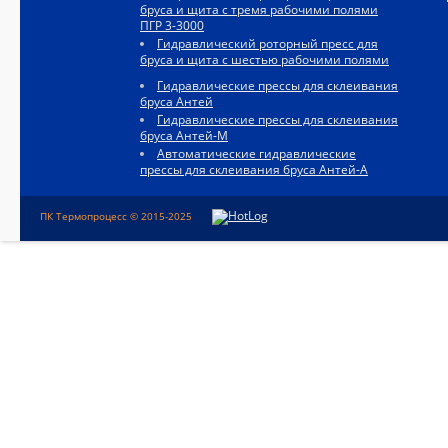
бруса и щита с тремя рабочими полями
ПГР 3-3000
Гидравлический роторный пресс для
бруса и щита с шестью рабочими полями
Гидравлические прессы для склеивания
бруса Антей
Гидравлические прессы для склеивания
бруса Антей-М
Автоматические гидравлические
прессы для склеивания бруса Антей-А
ПК Термопроцесс © 2015-2025